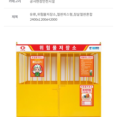
카테고리
공사현장안전시설
유류,위험물저장소,철판피스형,창살철판혼합
제목
2400x1200xH2000